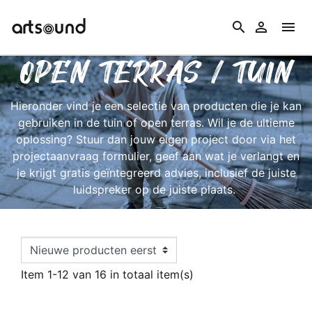
search


OPEN TERRAS / TUIN
Hieronder vind je een selectie van producten die je kan
gebruiken in de tuin of open terras. Wil je de ultieme
oplossing? Stuur dan jouw eigen project door via het
projectaanvraag formulier, geef aan wat je verlangt en
je krijgt gratis geïntegreerd advies, inclusief de juiste
luidspreker op de juiste plaats.
Item 1-12 van 16 in totaal item(s)