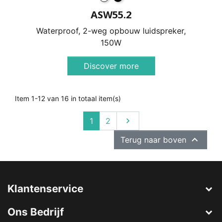
ASW55.2
Waterproof, 2-weg opbouw luidspreker,
150W
Discover more
Item 1-12 van 16 in totaal item(s)
Volgende
1
2


Terug naar boven
Klantenservice
Ons Bedrijf