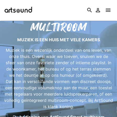
search


MULTIROOM
MUZIEK IS EEN HUIS MET VELE KAMERS
Muziek is een wezenlijk onderdeel van ons leven, van
onze thuis. Overal waar we toeven, snuiven we de
sfeer van onze favoriete zender of intieme playlist. In
de woonkamer, het bureau of op het terras stemmen
we het deuntje af op ons humeur (of omgekeerd).
Dat kan in verschillende vormen: een discreet doosje,
een eenvoudige volumeknop aan de muur, een toestel
met regelaars voor meerdere luidsprekerparen, of een
volledig geïntegreerd multiroom-concept. Bij ArtSound
is klank koning.