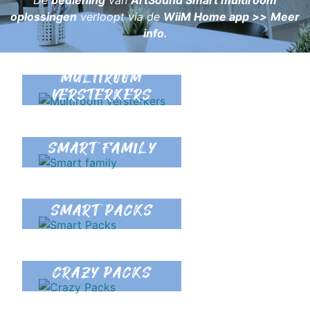
De
bediening
van
ArtSound Smart multiroom
oplossingen
verloopt via de
WiiM Home app >>
Meer
info
.
MULTIROOM
VERSTERKERS
SMART FAMILY
SMART PACKS
CRAZY PACKS