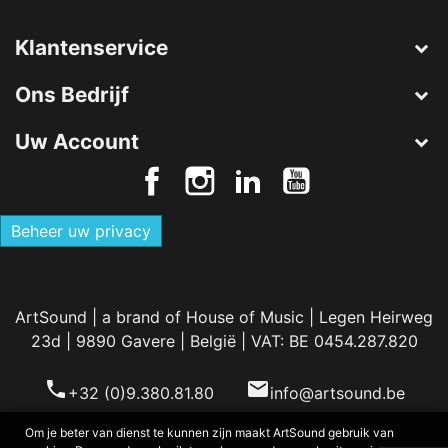
Klantenservice
Ons Bedrijf
Uw Account
Beheer uw privacy
ArtSound | a brand of House of Music | Legen Heirweg
23d | 9890 Gavere | België | VAT: BE 0454.287.820
phone
email
+32 (0)9.380.81.80
info@artsound.be
Om je beter van dienst te kunnen zijn maakt ArtSound gebruik van