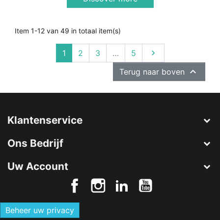
Item 1-12 van 49 in totaal item(s)
Volgende
1
2
3
…
5


Terug naar boven
Klantenservice
Ons Bedrijf
Uw Account
Beheer uw privacy