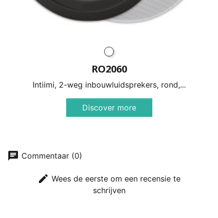
RO2060
Intiimi, 2-weg inbouwluidsprekers, rond,...
Discover more
chat
Commentaar (0)
edit
Wees de eerste om een recensie te
schrijven