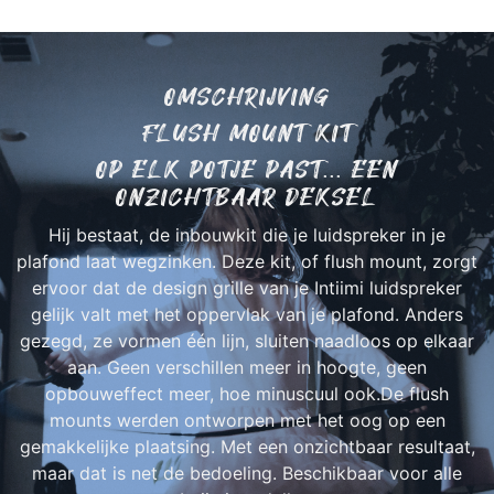
OMSCHRIJVING
FLUSH MOUNT KIT
OP ELK POTJE PAST... EEN
ONZICHTBAAR DEKSEL
Hij bestaat, de inbouwkit die je luidspreker in je
plafond laat wegzinken. Deze kit, of flush mount, zorgt
ervoor dat de design grille van je Intiimi luidspreker
gelijk valt met het oppervlak van je plafond. Anders
gezegd, ze vormen één lijn, sluiten naadloos op elkaar
aan. Geen verschillen meer in hoogte, geen
opbouweffect meer, hoe minuscuul ook.De flush
mounts werden ontworpen met het oog op een
gemakkelijke plaatsing. Met een onzichtbaar resultaat,
maar dat is net de bedoeling. Beschikbaar voor alle