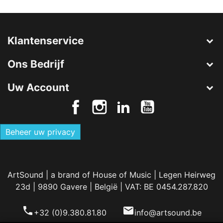
Klantenservice
Ons Bedrijf
Uw Account
Beheer uw privacy
ArtSound | a brand of House of Music | Legen Heirweg
23d | 9890 Gavere | België | VAT: BE 0454.287.820
phone
email
+32 (0)9.380.81.80
info@artsound.be