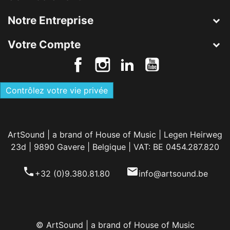
Notre Entreprise
Votre Compte
Contrôlez votre vie privée
ArtSound | a brand of House of Music | Legen Heirweg
23d | 9890 Gavere | Belgique | VAT: BE 0454.287.820
phone
email
+32 (0)9.380.81.80
info@artsound.be
© ArtSound | a brand of House of Music