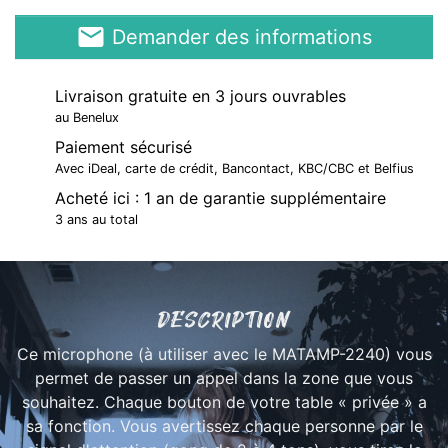
email
Demander des informations
Livraison gratuite en 3 jours ouvrables
au Benelux
Paiement sécurisé
Avec iDeal, carte de crédit, Bancontact, KBC/CBC et Belfius
Acheté ici : 1 an de garantie supplémentaire
3 ans au total
DESCRIPTION
Ce microphone (à utiliser avec le MATAMP-2240) vous
permet de passer un appel dans la zone que vous
souhaitez. Chaque bouton de votre table « privée » a
sa fonction. Vous avertissez chaque personne par le