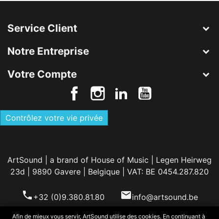
Service Client
Notre Entreprise
Votre Compte
Contrôlez votre vie privée
ArtSound | a brand of House of Music | Legen Heirweg
23d | 9890 Gavere | Belgique | VAT: BE 0454.287.820
phone
email
+32 (0)9.380.81.80
info@artsound.be
Afin de mieux vous servir, ArtSound utilise des cookies. En continuant à