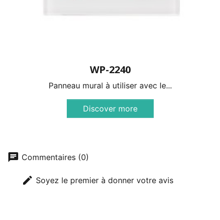
WP-2240
Panneau mural à utiliser avec le...
Discover more
chat
Commentaires (0)
edit
Soyez le premier à donner votre avis