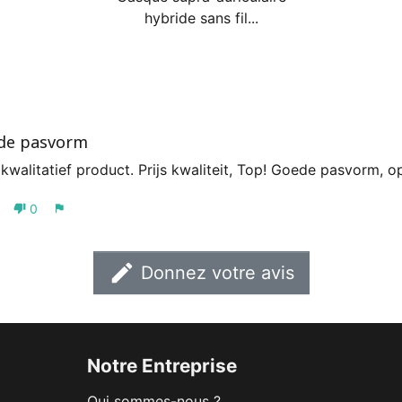
hybride sans fil...
de pasvorm
 kwalitatief product. Prijs kwaliteit, Top! Goede pasvorm, 
0
thumb_down
flag
edit
Donnez votre avis
Notre Entreprise
Qui sommes-nous ?