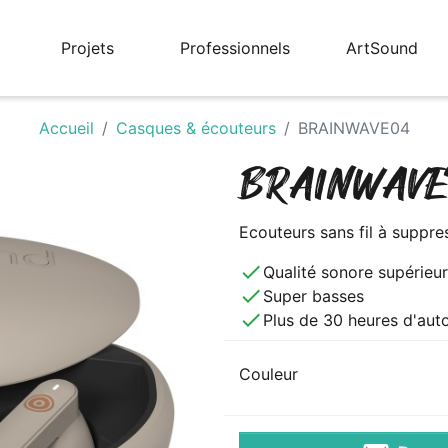
Projets
Professionnels
ArtSound
Accueil
Casques & écouteurs
BRAINWAVE04
BRAINWAVE
Ecouteurs sans fil à suppre
done
Qualité sonore supérieu
done
Super basses
done
Plus de 30 heures d'au
Couleur