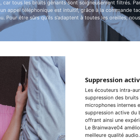
, car tous les bruits gênants sont soigneusement filtrés. P
 à un appel téléphonique est intuitif, grâce à la commande 
au. Pour être sûrs qu’ils s’adaptent à toutes les oreilles, n
Suppression activ
Les écouteurs intra-au
suppression des bruits
microphones internes e
suppression active du br
offrant ainsi une expé
Le Brainwave04 améliore
meilleure qualité audio.