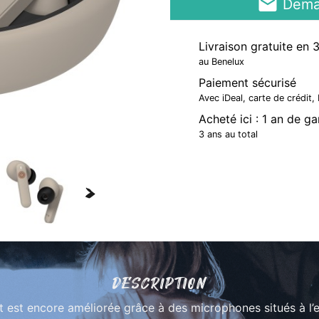
email
Deman
Livraison gratuite en 
au Benelux
Paiement sécurisé
Avec iDeal, carte de crédit
Acheté ici : 1 an de g
3 ans au total
>
DESCRIPTION
est encore améliorée grâce à des microphones situés à l’ext