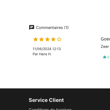
chat
Commentaires (1)
Goe





Zeer
11/06/2024 12:13
Par Hans H.
0
thumb_up
Service Client
Conditions de livraison