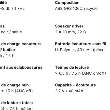
lité
Composition
 -3 db / 1 kHz
ABS GRS 100% recyclé
urs
Speaker driver
 noir / sable
2 x 10 mm, 32 Ω
de charge écouteurs
Batterie écouteurs sans fil
l/ boîtier
Li-Polymer, 40 mAh (pièce)
h / 1,5 h
ant aux éclaboussures
Temps de lecture
> 6,5 h / 7,5 h (ANC on/off)
de charge min.
Capacité - écouteurs
 = 1,5 h (ANC off)
3,7 V / 40 mAh
de lecture totale
(4 x 7,5 h boîtier)