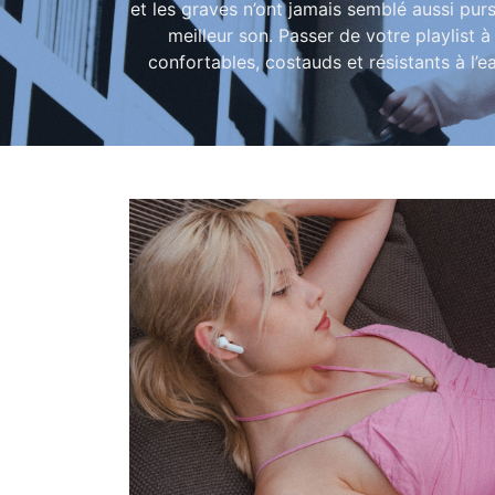
et les graves n’ont jamais semblé aussi purs
meilleur son. Passer de votre playlist
confortables, costauds et résistants à l’e