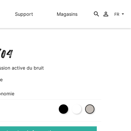
search

Support
Magasins
FR
04
ssion active du bruit
re
tonomie
Noir
Blanc
Sable