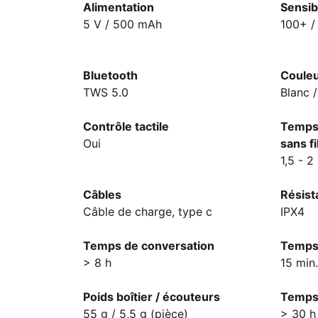
Alimentation
Sensibi
5 V / 500 mAh
100+ /
Bluetooth
Coule
TWS 5.0
Blanc /
Contrôle tactile
Temps 
Oui
sans fi
1,5 - 2 
Câbles
Résist
Câble de charge, type c
IPX4
Temps de conversation
Temps 
> 8 h
15 min.
Poids boîtier / écouteurs
Temps 
55 g / 5,5 g (pièce)
> 30 h 