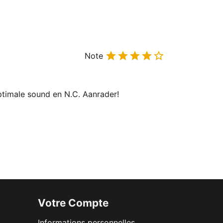





Note
optimale sound en N.C. Aanrader!
Votre Compte
Informations personnelles