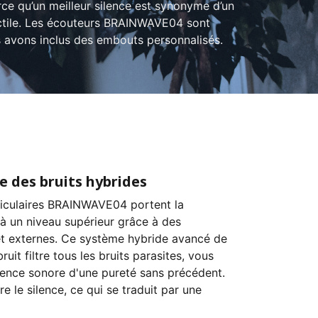
arce qu’un meilleur silence est synonyme d’un
tactile. Les écouteurs BRAINWAVE04 sont
ous avons inclus des embouts personnalisés.
e des bruits hybrides
riculaires BRAINWAVE04 portent la
 à un niveau supérieur grâce à des
t externes. Ce système hybride avancé de
uit filtre tous les bruits parasites, vous
rience sonore d'une pureté sans précédent.
 le silence, ce qui se traduit par une