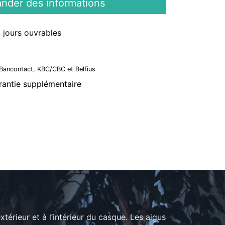
der des informations
3 jours ouvrables
, Bancontact, KBC/CBC et Belfius
arantie supplémentaire
érieur et à l’intérieur du casque. Les aigus