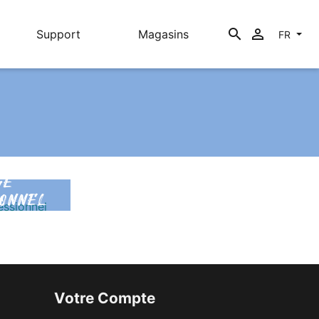
search

Support
Magasins
FR
GE
IONNEL
Votre Compte