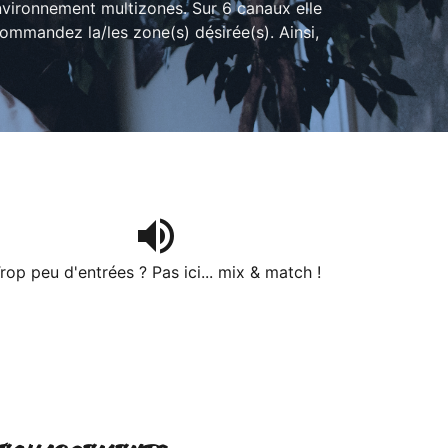
vironnement multizones. Sur 6 canaux elle
ommandez la/les zone(s) désirée(s). Ainsi,
volume_up
rop peu d'entrées ? Pas ici... mix & match !