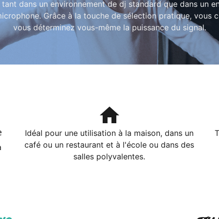
e tant dans un environnement de dj standard que dans un en
microphone. Grâce à la touche de sélection pratique, vous c
vous déterminez vous-même la puissance du signal.
home
e
Idéal pour une utilisation à la maison, dans un
T
café ou un restaurant et à l'école ou dans des
a
salles polyvalentes.