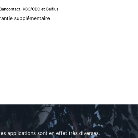
, Bancontact, KBC/CBC et Belfius
arantie supplémentaire
es applications sont en effet très diverses.