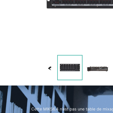
<
Cette MIKS6.4 n’est pas une table de mixage