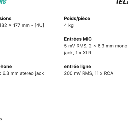
NS
TÉL
sions
Poids/pièce
482 x 177 mm - [4U]
4 kg
Entrées MIC
5 mV RMS, 2 x 6.3 mm mono
jack, 1 x XLR
phone
entrée ligne
 x 6.3 mm stereo jack
200 mV RMS, 11 x RCA
s