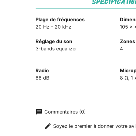
SPÉCIFICATIO
Plage de fréquences
Dimen
20 Hz - 20 kHz
105 x 
Réglage du son
Zones
3-bands equalizer
4
Radio
Micro
88 dB
8 Ω, 1
chat
Commentaires (0)
edit
Soyez le premier à donner votre avi