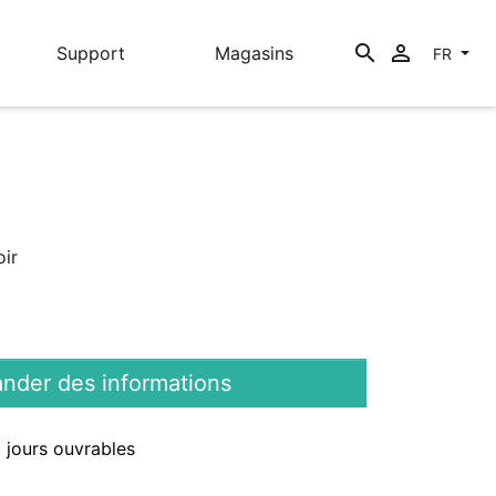
search

Support
Magasins
FR
oir
der des informations
3 jours ouvrables