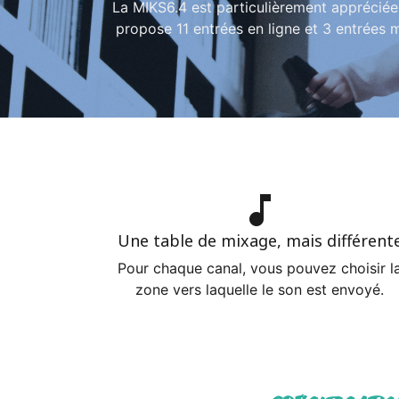
La MIKS6.4 est particulièrement apprécié
propose 11 entrées en ligne et 3 entrées 
music_note
Une table de mixage, mais différent
Pour chaque canal, vous pouvez choisir l
zone vers laquelle le son est envoyé.