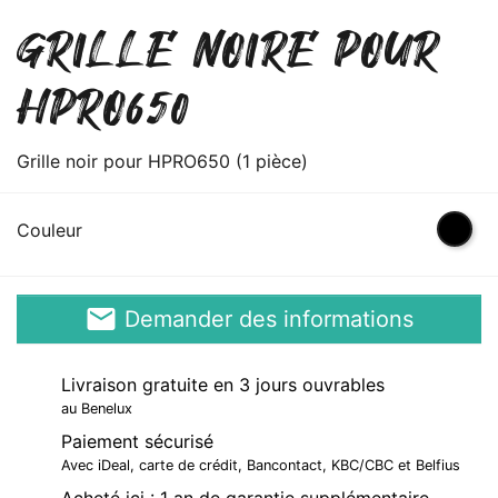
GRILLE NOIRE POUR
HPRO650
Grille noir pour HPRO650 (1 pièce)
Noir
Couleur
email
Demander des informations
Livraison gratuite en 3 jours ouvrables
au Benelux
Paiement sécurisé
Avec iDeal, carte de crédit, Bancontact, KBC/CBC et Belfius
Acheté ici : 1 an de garantie supplémentaire