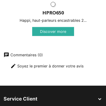
HPRO650
Happi, haut-parleurs encastrables 2...
Discover more
chat
Commentaires (0)
edit
Soyez le premier à donner votre avis
Service Client